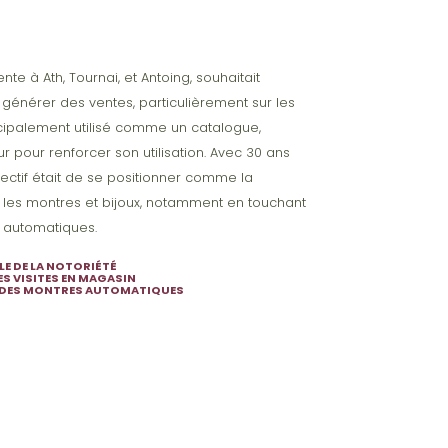
nte à Ath, Tournai, et Antoing, souhaitait
générer des ventes, particulièrement sur les
incipalement utilisé comme un catalogue,
 pour renforcer son utilisation. Avec 30 ans
bjectif était de se positionner comme la
 les montres et bijoux, notamment en touchant
s automatiques.
E DE LA NOTORIÉTÉ​
 VISITES EN MAGASIN​
 DES MONTRES AUTOMATIQUES​