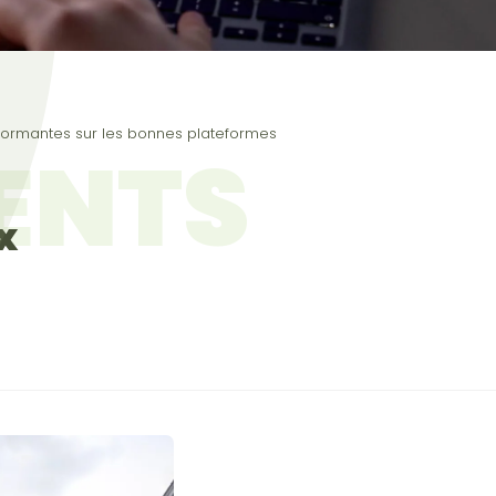
rmantes sur les bonnes plateformes
IENTS
x